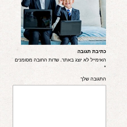
אודות
הורים ממליצים
הבלוג
לימודי "שונישין"
כתיבת תגובה
במתנה!
האימייל לא יוצג באתר.
שדות החובה מסומנים
*
יצירת קשר
התגובה שלך
052-6868768