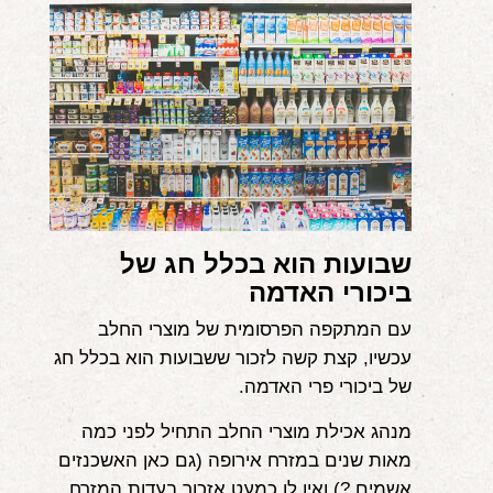
אודות
הורים ממליצים
הבלוג
לימודי "שונישין"
במתנה!
שבועות הוא בכלל חג של
יצירת קשר
ביכורי האדמה
052-6868768
עם המתקפה הפרסומית של מוצרי החלב
עכשיו, קצת קשה לזכור ששבועות הוא בכלל חג
של ביכורי פרי האדמה.
מנהג אכילת מוצרי החלב התחיל לפני כמה
מאות שנים במזרח אירופה (גם כאן האשכנזים
אשמים ?) ואין לו כמעט אזכור בעדות המזרח,