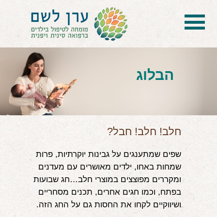
בית
הטיפול
הבלוג
הכל על דיקור סיני ודיקור יפני לילדים
הילד לא מפסיק להיות חולה
בעיות נשימה: קוצר, סטרידור ועוד
חלב! חלב! חבל?
דלקות ונוזלים באוזניים
שפים שמתענגים על גבינות יוקרתיות, פרות
שמחות באחו, ילדים מאושרים עם מעדנים
קשיים רגשיים, אתגרי התנהגות
ומקררים מפוצצים במוצרי חלב…חג שבועות
בעיות/מחלות נוספות
בפתח, וכמו חגים אחרים, תכנים מסחריים
ושיווקיים לקחו את החסות גם על החג הזה.
שאלות ותשובות