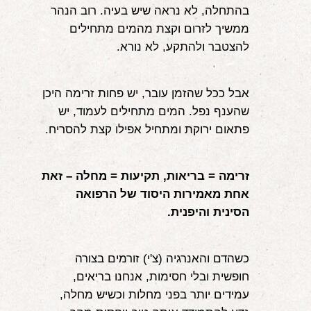
בהתחלה, לא נראה שיש בעיה. רוב הנהר 
אודות
ממשיך לזרום וקצת מהמים מתחילים 
להצטבר ולהתקע, לא נורא.
הורים ממליצים
הבלוג
אבל ככל שהזמן עובר, יש פחות זרימה היכן 
לימודי "שונישין"
שהענף נפל. המים מתחילים לעמוד, יש 
פתאום ירוקת ומתחיל אפילו קצת להסריח.
במתנה!
יצירת קשר
זרימה = בריאות, תקיעות = מחלה – זאת 
אחת מאמירות היסוד של הרפואה 
052-6868768
הסינית והיפנית.
כשהדם והאנרגיה (צ'י) זורמים בצורה 
חופשית ובלי חסימות, אנחנו בריאים, 
עמידים יותר בפני מחלות וכשיש מחלה, 