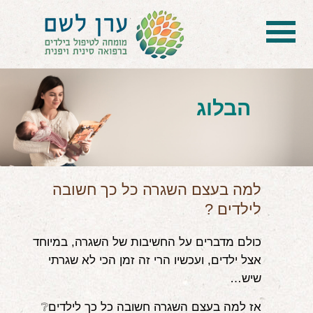
בית
הטיפול
הבלוג
הכל על דיקור סיני ודיקור יפני לילדים
הילד לא מפסיק להיות חולה
בעיות נשימה: קוצר, סטרידור ועוד
למה בעצם השגרה כל כך חשובה
לילדים ?
דלקות ונוזלים באוזניים
כולם מדברים על החשיבות של השגרה, במיוחד
קשיים רגשיים, אתגרי התנהגות
אצל ילדים, ועכשיו הרי זה זמן הכי לא שגרתי
בעיות/מחלות נוספות
שיש…
שאלות ותשובות
אז למה בעצם השגרה חשובה כל כך לילדים❔