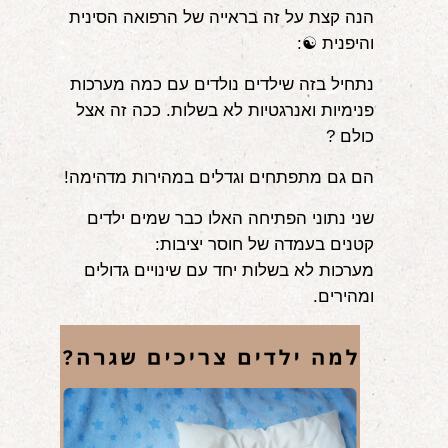
הנה קצת על זה בראייה של הרפואה הסינית
אודות
והיפנית ☯️:
הורים ממליצים
נתחיל בזה שילדים נולדים עם כמה מערכות
פנימיות ואנרגטיות לא בשלות. ככה זה אצל
הבלוג
כולם ?
לימודי "שונישין"
הם גם מתפתחים וגדלים במהירות מדהימה!
במתנה!
שני נתוני הפתיחה האלו כבר שמים ילדים
קטנים בעמדה של חוסר יציבות:
יצירת קשר
מערכות לא בשלות יחד עם שינויים גדולים
052-6868768
ומהירים.