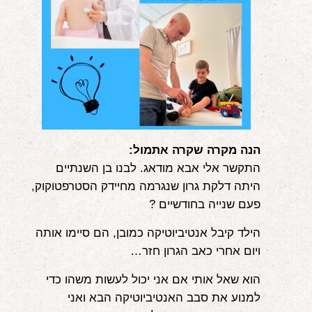
אודות
הורים ממליצים
הבלוג
לימודי "שונישין"
במתנה!
הנה מקרה שקרה אתמול:
התקשר אלי אבא מודאג. לבנו בן השנתיים
יצירת קשר
היתה דלקת גרון שנגרמה מחיידק הסטרפטוקוק,
052-6868768
פעם שנייה בחודשיים ?
הילד קיבל אנטיביוטיקה כמובן, הם סיימו אותה
ויום אחרי כאב הגרון חזר…
הוא שאל אותי אם אני יכול לעשות משהו כדי
למנוע את סבב האנטיביוטיקה הבא ואני