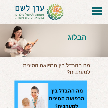
בית
הטיפול
הבלוג
הכל על דיקור סיני ודיקור יפני לילדים
הילד לא מפסיק להיות חולה
בעיות נשימה: קוצר, סטרידור ועוד
מה ההבדל בין הרפואה הסינית
למערבית?
דלקות ונוזלים באוזניים
קשיים רגשיים, אתגרי התנהגות
בעיות/מחלות נוספות
שאלות ותשובות