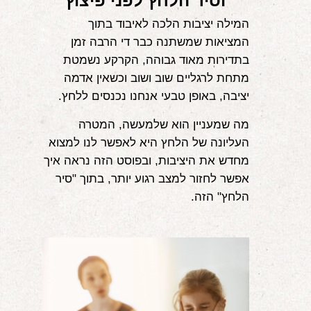
וסיר הלחץ לפני פיצוץ
אודות
המילה יציבות הלכה לאיבוד בתוך
המציאות שמשתנה כבר די הרבה זמן
הורים ממליצים
בתדירות מאוד גבוהה, הקרקע נשמטת
מתחת לרגליים שוב ושוב וכשאין אדמה
הבלוג
יציבה, באופן טבעי אנחנו נכנסים ללחץ.
לימודי "שונישין"
מה שמעניין הוא שלמעשה, המטרה
במתנה!
העליונה של הלחץ היא לאפשר לנו למצוא
מחדש את היציבות, ובפוסט הזה נראה איך
יצירת קשר
אפשר לחזור למצב רגוע יותר, בתוך "סיר
הלחץ" הזה.
052-6868768