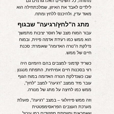
מתוחה, כל השינויים האלו גורמים גם
לילדים לאבד את האיזון, שמלכתחילה הוא
מאוד עדין, ולהיכנס ללחץ ומתח.
מתג ה"לחץ/רגיעה" שבגוף
עבור המוח מצב של חוסר יציבות מתמשך
הוא ממש כמו רעידת אדמה פיזית, ובמוח
נדלקת ה"נורה האדומה" שאומרת: סכנת
חיים של ממש.
כשריד קדמוני למצבים בהם היומיום היה
רווי בסכנות חיים אמיתיות, התפתח מנגנון
שבו כשנדלקת הנורה האדומה במוח הגוף
עובר מיד ממצב "רגיעה" למצב "לחץ",
ממש כמו לחיצה על מתג של מנורה.
וזה ממש פיזיולוגי – במצב "רגיעה", פועלת
מערכת העצבים הפראסימפטטית
שאחראית ומווסתת תפקודים כמו עיכול,