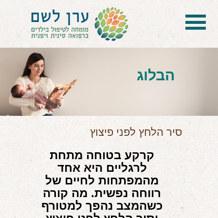
בית
הטיפול
הבלוג
הכל על דיקור סיני ודיקור יפני לילדים
הילד לא מפסיק להיות חולה
בעיות נשימה: קוצר, סטרידור ועוד
סיר הלחץ לפני פיצוץ
דלקות ונוזלים באוזניים
קרקע בטוחה מתחת
לרגליים היא אחד
קשיים רגשיים, אתגרי התנהגות
מהמפתחות לחיים של
בעיות/מחלות נוספות
רווחה נפשית. מה קורה
כשהמצב נהפך למטורף
שאלות ותשובות