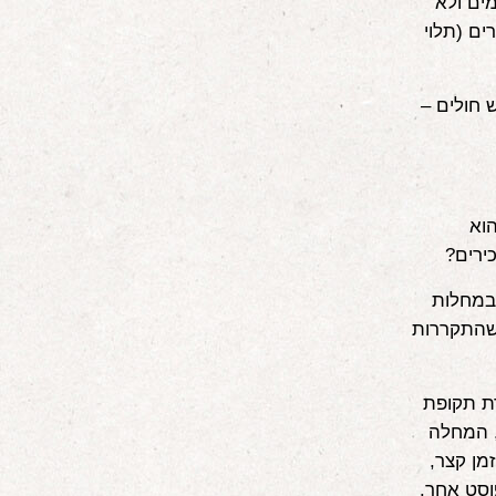
מים ולא
ים (תלוי
 חולים –
 של 180 מעלות. הוא
ירים?
 במחלות
כך שברור שהתקררות
רת תקופת
, המחלה
מן קצר,
וסט אחר.