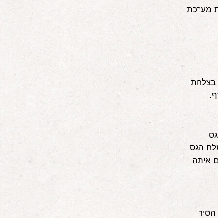
את מערכת
 בצלחת
ף.
גס
מלח הגס
ם איתה
 הסיר