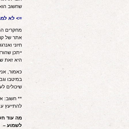
שחשוב הוא 
=> לא למה
מחקרים הר
אתר של קופ
ייתכן שהור
היא זאת ש
כאמור, אני
במיטבו וגם
שיכולים לעז
** חשוב: א
להתייעץ עם
מה עוד חש
לשמוע – כ