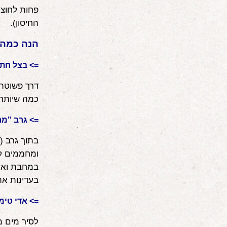
פחות לחוצי
החיסון).
הנה כמה 
=> בצל חת
דרך פשוטה 
כמה שיותר 
=> גרב "מ
בתוך גרב (
ומחממים קל
במחבת ואז 
בעדינות את
=> אדי טימי
לסיר מים מ