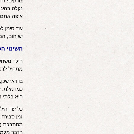
צודקים! זה 
נקלט בהיגיו
איפה אתם ג
עוד סימן ל
יש חום, הם
השינוי ה
מתחיל לרטו
בוודאי שכן
היא בלתי 
כל עוד היל
זמן סבירה 
מסתבכת (לד
הדבר מלמד 