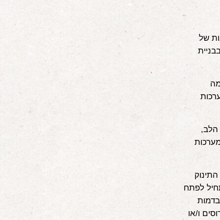
ות של
בניית
מה
רכות
הלב,
מערכות
התינוק
תחיל לפתח
בדמות
סים ו/או