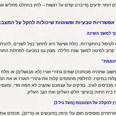
ם ויותר יודעים (ודיברנו קודם על רגשות – לחץ בהחלט מחליש 
אפשרויות טבעיות ופשוטות שיכולות להקל על המצב:
וך למשך השינה
לטיפול בהתקררות, נזלת ושיעול היא לחתוך בצל לשניים, להניח
קרוב למיטה למשך שנת הלילה. מצוין גם כמניעה למחלות החור
חוממת"
חשוב שתהיה מכותנה) שמים גרגירי אורז (לא מבושלים) או מלח 
ות במיקרו. לחילופין מחממים קלות את גרגירי האורז או את ה
מכניסים לגרב. בודקים על עצמכם שהגרב לא חמה מדי, ומעסי
 בית החזה (בעיקר חלקו העליון) ואת הגב העליון.
ן להקלה על הצטננות (מעל גיל 3)
ורתחים מוסיפים חופן עלי טימין (מיובשים או טריים), מכסים את