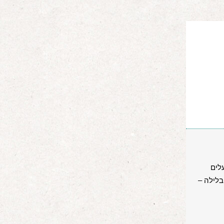
לים
בלילה –