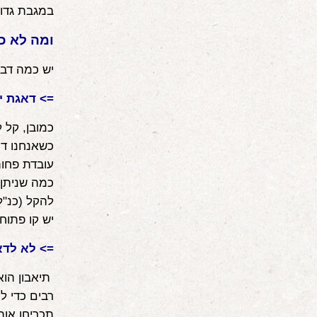
במגבת גדול
ומה לא כ
יש כמה דברי
=> דאגת י
כמובן, קל 
כשאנחנו דו
עובדת פחות
כמה שניתן 
להקל (כנ"ל
יש קו פתוח
=> לא לדא
תיאבון הוא
רבים כדי ל
תכריחו אות