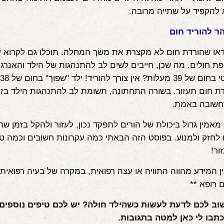
להקפיד על שתייה מרובה.
ר להוריד חום
או שהורדת חום לא מקצרת את משך המחלה. תוכלו גם לקרוא ע
ת חולים. מה שכן, חייבים לשים לב להתנהגות של הילד והאנרגיה
דת חום תעזור. בשורה התחתונה, תשומת לב להתנהגות הילד בז
חשובה באמת.
 מאמין גדול ביכולת של הורים לתפקד נכון, לעזור ולהקל בזמן שה
 לחזק ולמנוע. בפוסט הזה הבאתי כמה עקרונות חשובים וכמה טי
ור!
ין המידע מהווה התוויה או עצה רפואית, במקרה של בעיה רפואית 
 רופא **
וב לכם לדעת לעשות כשהילד חולה? יש לכם טיפים נוספי
תבו לי כאן למטה בתגובות.