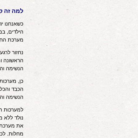
למה זה ק
כשאנחנו יו
הילדים, במ
מערכת החיס
נחזור לרגע
הראשונה ומ
הנשימה והע
כן, מערכות
הכבד והכלי
הנשימה והע
למערכות הא
נולד ללא מ
את מערכת ה
מחלות. לכן