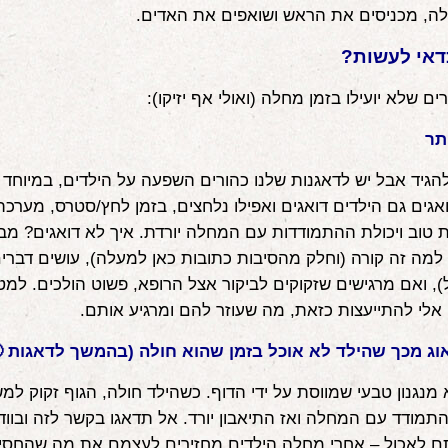
ה, מכניסים את הראש ושואפים את האדים.
דאי לעשות?
ם שלא יועילו בזמן מחלה (ואולי אף יזיקו):
תר
להגיד אבל יש לדאגנות שלנו כהורים השפעה על הילדים, במיוחד 
אגים גם הילדים דואגים ואפילו נלחצים, בזמן לחץ/סטרס, מערכת
 טוב ויכולת ההתמודדות עם המחלה יורדת. איך לא דואגים? מבי
למה זה קורה (וחלק מהסיבות כתובות כאן למעלה), עושים דברים
), ואם מרגישים שזקוקים לביקור אצל הרופא, פשוט הולכים. למט
 אלי להתייעצות כזאת, מה שעוזר להם ומרגיע אותם.
וג מכך שהילד לא אוכל בזמן שהוא חולה (בהמשך לדאגות 🙂
 מנגנון טבעי שמווסת על ידי הדוף. כשהילד חולה, הגוף זקוק למ
התמודד עם המחלה ואז התיאבון יורד. אל תדאגו בקשר לזה ובווד
ם לאכול – אחרי מחלה הילדים מחזירים לעצמם את מה שהחסיר