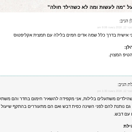
ן
הגיב:
2016 בשעה 9:06 am
י אישית בדרך כלל שמה אדים חמים בלילה עם תמצית אקליפטוס
לן:
טיפ המצוין.
לת
הגיב:
2016 בשעה 1:30 pm
הילדים משתעלים בלילות, אני מקפידה להשאיר חימום בחדר והם משתע
 גם נותנת להם לפני השינה כפית דבש ואם הם מתעוררים בהתקף שיעול 
 עם דבש.
ילת