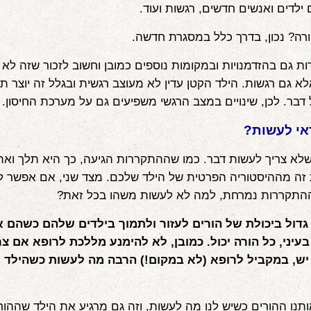
 ילדים ואנשים חדשים, רגשות ועוד.
ורה? נכון, בדרך כלל במסגרת חדשה.
ות גם בהזדמנויות ובמקומות נוספים כמובן וחשוב לזכור שזה לא ר
לא גם רגשות. הילד הקטן עדין לא מעוצב רגשית ובגלל זה יוצר תג
 דבר. לכן, שינויים במצב הרגשי משפיעים גם על מערכת החיסון.
אי לעשות?
לא צריך לעשות דבר. כמו שההתקררות הגיעה, כך היא תלך וא
זה מההיסטוריה הפרטית של הילד שלכם. מצד שני, אם אפשר ל
ההתקררות נמרחת, למה לא לעשות משהו בכל זאת?
 גדול ביכולת של הורים לעזור ולתמוך בילדים שלהם כשהם א
עיני, כל הורה יכול. כמובן, לא להימנע מללכת לרופא אם צרי
יש, במקביל לרופא (לא במקום!) הרבה מה לעשות כשהילד 
ותנו ההורים כשיש לנו מה לעשות, וזה גם מרגיע את הילד שההור