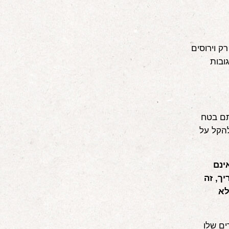
ק וירוסים
ובות
תם בטח
הקל על
ינם
ך, זה
לא
ים שלו