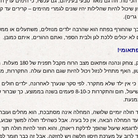
הכי נוח. וזה גם מאוד טבעי בעיניהם, גם עכשיו, כי הימים עדין ח
ן שיכול להיות שהלילות יהיו שונים לגמרי מהימים – קרירים עד קר
רים).
כך שהחורף בפתח הוא שהרבה ילדים מנוזלים, משתעלים או ממש
 לא יכולים ללכת לגן ולבית הספר, ואתם ההורים, איתם כמובן.
פתאומי!
הילד משחק, צוחק ונהנה ופתאום מצב הרוח מקבל תפנית
ן, האף מתחיל לנזול ויכול להיות שגם החום עולה. התקררות, מכ
, כי אין ילד שלא מתקרר. לפי סקר שנערך לאחרונה, ילדים חולים
כמו נזלת, שיעול, חום והתקררות כ-8-10 פעמים בשנה בממוצע, 
נמנעת.
ד חולה יומיים שלושה, המחלה אינה מסתבכת, הוא מחלים ועוב
עד המחלה הבאה, אין כל בעיה. אבל כשהילד חולה למשך שבוע
וגמא שיעול שהופך לדלקת ריאות), והוא חוזר להיות חולה תוך ז
לרוב על מערכת חיסון חלשה ויש לחזקה, אבל זה כבר חומר לפ