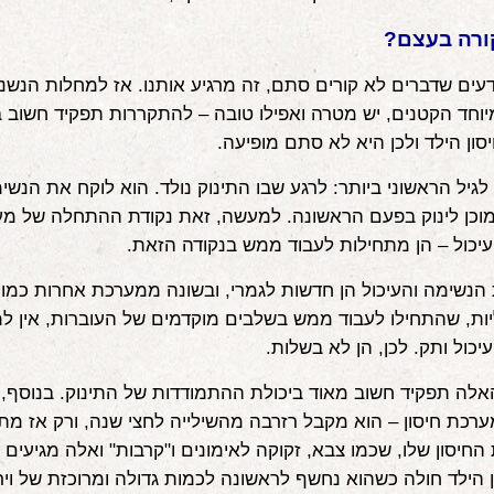
ורה בעצם?
דעים שדברים לא קורים סתם, זה מרגיע אותנו. אז למחלות הנשנ
יוחד הקטנים, יש מטרה ואפילו טובה – להתקררות תפקיד חשוב ב
ון הילד ולכן היא לא סתם מופיעה.
 לגיל הראשוני ביותר: לרגע שבו התינוק נולד. הוא לוקח את הנשי
וכן לינוק בפעם הראשונה. למעשה, זאת נקודת ההתחלה של מע
יכול – הן מתחילות לעבוד ממש בנקודה הזאת.
 הנשימה והעיכול הן חדשות לגמרי, ובשונה ממערכת אחרות כמו 
ות, שהתחילו לעבוד ממש בשלבים מוקדמים של העוברות, אין ל
יכול ותק. לכן, הן לא בשלות.
לה תפקיד חשוב מאוד ביכולת ההתמודדות של התינוק. בנוסף, 
ערכת חיסון – הוא מקבל רזרבה מהשילייה לחצי שנה, ורק אז מ
חיסון שלו, שכמו צבא, זקוקה לאימונים ו"קרבות" ואלה מגיעים 
 הילד חולה כשהוא נחשף לראשונה לכמות גדולה ומרוכזת של וירו