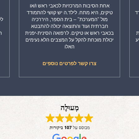
אחת הסיבות המרכזיות לכאבי ראש ו/או
מ
ד
טיקים, היא מתח. לילד.ה יש קושי להתמודד
מול "המערכת" – בית הספר, היררכיה
לק
חברתית ועוד והתוצאה יכולה להתבטא
ת
בכאבי ראש או טיקים. לרפואה הסינית-יפנית
ת
ע
יכולת מוכחת להקל על המצבים הלא נעימים
האלו
צרו קשר לפרטים נוספים
מְעוּלֶה
מבוסס על
107 ביקורות