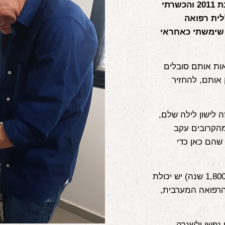
שיטת ה"דיקור ללא מחטים" שהבאתי לארץ בשנת 2011 והכשרתי
"כללית רפואה
 שימשתי כאחראי
אות אותם סובלים
אותם, להחזיר
 לישון לילה שלם,
הקרובים עקב
שהם כאן כדי
לרפואה הסינית ולאחותה הצעירה היפנית ("רק" בת 1,800 שנה) יש יכולת
מהרפואה המערבית,
 נפשי ולשגרה