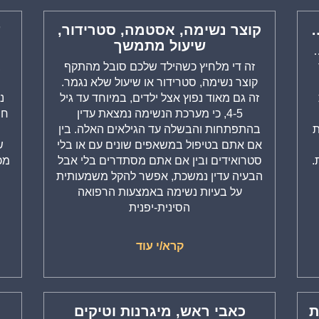
…
קוצר נשימה, אסטמה, סטרידור,
ד
שיעול מתמשך
…
זה די מלחיץ כשהילד שלכם סובל מהתקף
ב
קוצר נשימה, סטרידור או שיעול שלא נגמר.
זה גם מאוד נפוץ אצל ילדים, במיוחד עד גיל
נ
4-5, כי מערכת הנשימה נמצאת עדין
חו
ת
בהתפתחות והבשלה עד הגילאים האלה. בין
מ
אם אתם בטיפול במשאפים שונים עם או בלי
ש
.
סטרואידים ובין אם אתם מסתדרים בלי אבל
מכ
הבעיה עדין נמשכת, אפשר להקל משמעותית
על בעיות נשימה באמצעות הרפואה
הסינית-יפנית
קרא/י עוד
ת
כאבי ראש, מיגרנות וטיקים