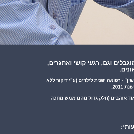
לים וגם, רגעי קושי ואתגרים,
נים.
וקות וילדים ברפואה סינית-יפנית - מטפל משנת 2001, ומורה ל"שונישין" - רפואה יפנית לילדים (ע"י דיקור ללא
מאוד אוהבים (חלק גדול מהם ממש מחכה
ותי: