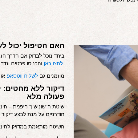
האם הטיפול יכול לע
ביחד נוכל לבדוק אם הדרך הז
לחצו כאן
והכניסו פרטים ונדבר
מוזמנים גם
לשלוח ווטסאפ
או 
דיקור ללא מחטים: 
פעולה מלא
שיטת ה"שונישין" היפנית – הי
חודרניים על מנת לבצע דיקור 
השיטה מותאמת במדויק לתינוקו