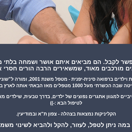
שר לקבל. הם מביאים איתם אושר ושמחה בלתי מוגב
ם מורכבים מאוד, שמשאירים הרבה הורים חסרי או
היי, שמי ערן לשם, מומחה לטיפול בתינ
י מעל 1000 מטפלים מאז הבאתי אותה לארץ בשנת 2011.
יביים למגוון אתגרים נפוצים של ילדים, בדרך טבעית, שילדים 
לטיפול הבא :-))
הקליניקות נמצאות בצהלה - צפון ת"א ובמודיעין.
במה ניתן לטפל, לעזור, להקל ולהביא לשינוי משמע