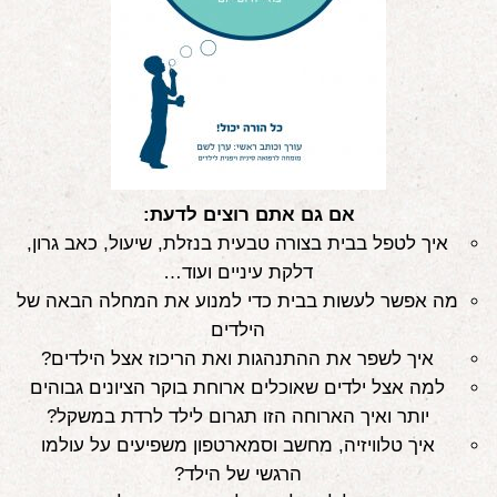
אודות
הורים ממליצים
הבלוג
לימודי "שונישין"
אם גם אתם רוצים לדעת:
במתנה!
איך לטפל בבית בצורה טבעית בנזלת, שיעול, כאב גרון,
יצירת קשר
דלקת עיניים ועוד…
מה אפשר לעשות בבית כדי למנוע את המחלה הבאה של
052-6868768
הילדים
איך לשפר את ההתנהגות ואת הריכוז אצל הילדים?
למה אצל ילדים שאוכלים ארוחת בוקר הציונים גבוהים
יותר ואיך הארוחה הזו תגרום לילד לרדת במשקל?
איך טלוויזיה, מחשב וסמארטפון משפיעים על עולמו
הרגשי של הילד?