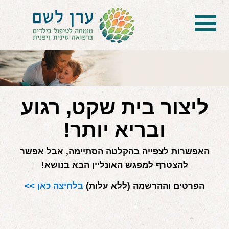
בית
הטיפול
הכל על דיקור סיני ודיקור יפני לילדים
ליצור בית שקט, רגוע
הילד לא מפסיק להיות חולה
ובריא יותר!
בעיות נשימה: קוצר, סטרידור ועוד
האפשרות לצפייה בהקלטה הסתיימה, אבל אפשר
דלקות ונוזלים באוזניים
להצטרף למפגש האונליין הבא בנושא!
קשיים רגשיים, אתגרי התנהגות
הפרטים וההרשמה (ללא עלות)
בלחיצה כאן >>
בעיות/מחלות נוספות
שאלות ותשובות