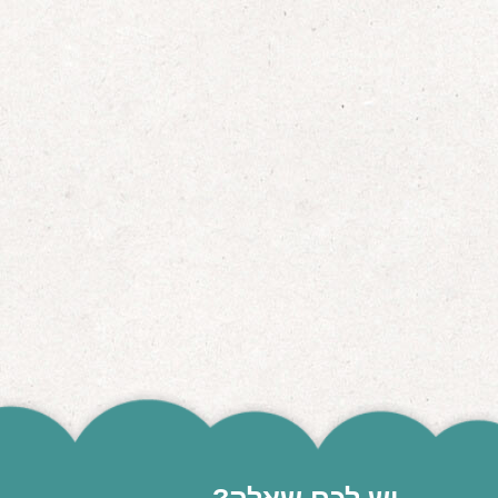
אודות
הורים ממליצים
הבלוג
לימודי "שונישין"
במתנה!
יצירת קשר
052-6868768