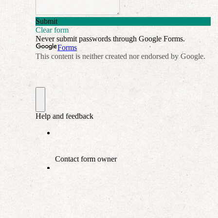
אודות
הורים ממליצים
הבלוג
לימודי "שונישין"
במתנה!
יצירת קשר
052-6868768