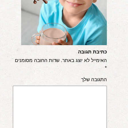
אודות
הורים ממליצים
הבלוג
לימודי "שונישין"
כתיבת תגובה
במתנה!
האימייל לא יוצג באתר.
שדות החובה מסומנים
*
יצירת קשר
התגובה שלך
052-6868768