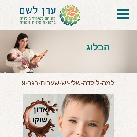
בית
הטיפול
הבלוג
הכל על דיקור סיני ודיקור יפני לילדים
הילד לא מפסיק להיות חולה
בעיות נשימה: קוצר, סטרידור ועוד
למה-לילדה-שלי-יש-שערות-בגב-9
דלקות ונוזלים באוזניים
קשיים רגשיים, אתגרי התנהגות
בעיות/מחלות נוספות
שאלות ותשובות