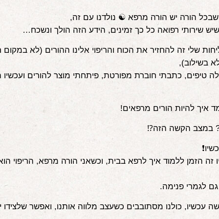
 שבכל הורה יש הורה מרפא ☯️ נולדנו עם זה,
יש שירותי רפואה כל כך זמינים, הידע הזה הולך ונשכח…
ות שלי זה להחזיר את הכוח והריפוי אלינו ההורים (לא במקום 
א בשילוב),
לה טיפים, כתבתי חוברת מפורטת, פיתחתי מוצר להורים ועכשיו 
 איך להיות הורים מרפאים!
? במצב הקשה הזה⁉️
כשיו❗
ו זה הזמן ללמוד איך לרפא בבית, וכשאני הורה מרפא, הריפוי הוא
גם לגמרי פנימה.
שה עכשיו, כולנו מסתובבים כשעצב מלווה אותנו, ואפשר שלצידו י