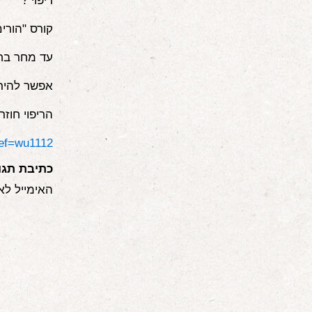
ריפוי ?
קורס "הורים מרפאים" נפתח
עד מחר בחצות
אפשר להירשם
הריפוי חוזר
ref=wu1112
כתיבת תגו
האימייל לא