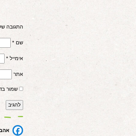
התגובה של
שם
*
אימייל
*
אתר
שמור בד
אהבת