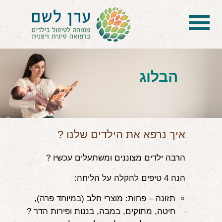
בית
הטיפול
הבלוג
הכל על דיקור סיני ודיקור יפני לילדים
הילד לא מפסיק להיות חולה
בעיות נשימה: קוצר, סטרידור ועוד
איך נרפא את הילדים שלנו ?
דלקות ונוזלים באוזניים
הרבה ילדים מצוננים ומשתעלים עכשיו ?
קשיים רגשיים, אתגרי התנהגות
הנה 4 טיפים להקלה על הליחה:
בעיות/מחלות נוספות
תזונה – פחות: מוצרי חלב (במיוחד פרה),
חיטה, מתוקים, במבה, בננות ופירות הדר ?
שאלות ותשובות