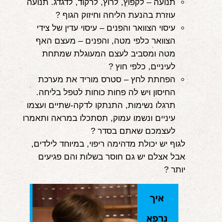
תנועה – לקפוץ, לרוץ, לרקוד, לדגדג. תנועה
אודות
עוזרת בהנעת הליחה וחיזוק הגוף ?
עיסוי הצוואר והפנים – עיסוי עדין של צידי
הורים ממליצים
הצוואר כלפי מטה, והפנים – מעצם האף
מטה ומסביב לעצם המעוגלת שמתחת
הבלוג
לעיניים, כלפי חוץ ?
לימודי "שונישין"
הפחתת לחץ – סטרס מוריד את מערכת
החיסון ויש לה פחות כוחות לטפל בליחה.
במתנה!
תרגלו נשימות, התנתקו לדקה-שתיים ועצמו
עיניים ונשמו עמוק, תסתכלו במראה ותאמרו
יצירת קשר
לעצמכם שאתם בסדר ?
052-6868768
לגוף יש יכולת מדהימה ריפוי, במיוחד לילדים,
אבל אצלם יש גם חוסר בשלות והם פגיעים
יותר ?