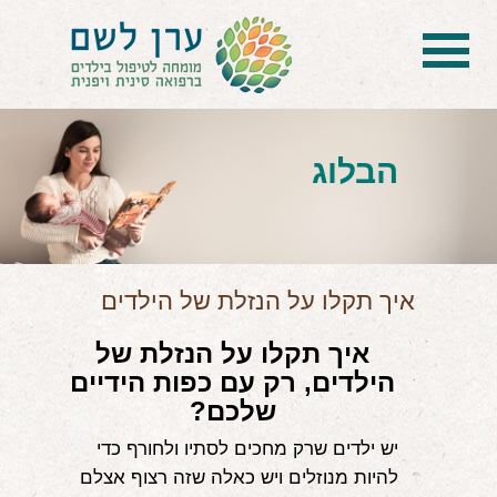
בית
הטיפול
הבלוג
הכל על דיקור סיני ודיקור יפני לילדים
הילד לא מפסיק להיות חולה
בעיות נשימה: קוצר, סטרידור ועוד
איך תקלו על הנזלת של הילדים
דלקות ונוזלים באוזניים
איך תקלו על הנזלת של
הילדים, רק עם כפות הידיים
קשיים רגשיים, אתגרי התנהגות
שלכם?
בעיות/מחלות נוספות
יש ילדים שרק מחכים לסתיו ולחורף כדי
להיות מנוזלים ויש כאלה שזה רצוף אצלם
שאלות ותשובות