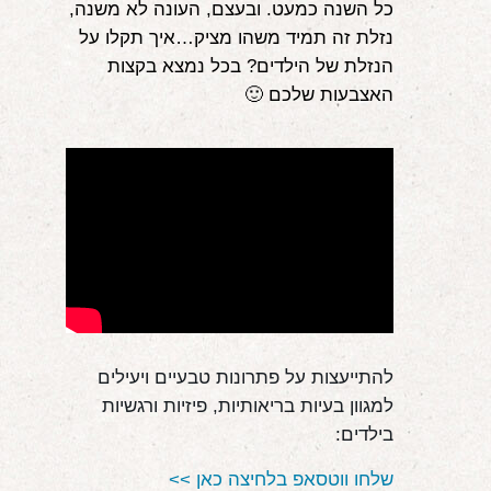
כל השנה כמעט. ובעצם, העונה לא משנה,
אודות
נזלת זה תמיד משהו מציק…איך תקלו על
הנזלת של הילדים? בכל נמצא בקצות
הורים ממליצים
האצבעות שלכם 🙂
הבלוג
לימודי "שונישין"
במתנה!
יצירת קשר
052-6868768
להתייעצות על פתרונות טבעיים ויעילים 
למגוון בעיות בריאותיות, פיזיות ורגשיות 
בילדים:
שלחו ווטסאפ בלחיצה כאן >>