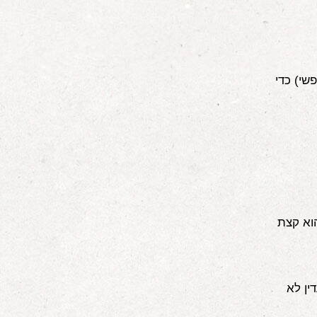
שי) כדי
וא קצת
ין לא