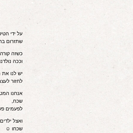
על ידי הטי
שתזרום בחו
כשזה קורה
וככה נולדנו
יש לנו את 
לחזור לעצמ
אנחנו המטפ
שכח,
לפעמים פשו
ואצל ילדים
שכחו ☺️