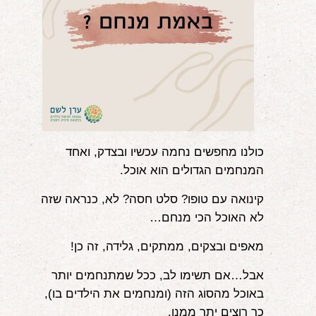
אודות
הורים ממליצים
הבלוג
לימודי "שונישין"
במתנה!
כולנו מחפשים נחמה עכשיו ובצדק, ואחד
המנחמים הגדולים הוא אוכל.
יצירת קשר
קינואה עם טופו? סלט חסה? לא, כנראה שזה
052-6868768
לא האוכל הכי מנחם…
מאפים ובצקים, ממתקים, גלידה, זה כן!
אבל…אם תשימו לב, ככל שמתנחמים יותר
באוכל מהסוג הזה (ומנחמים את הילדים בו),
כך רוצים יתר ממנו.