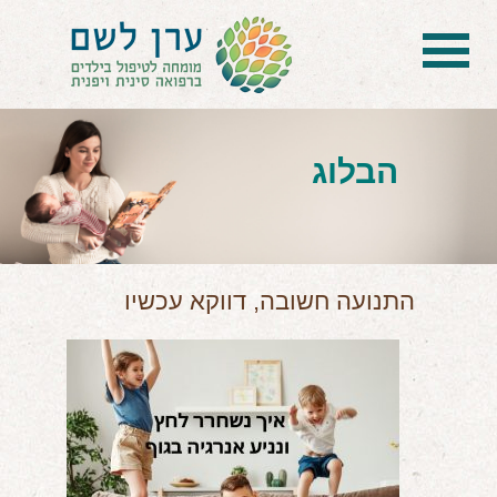
בית
הטיפול
הבלוג
הכל על דיקור סיני ודיקור יפני לילדים
הילד לא מפסיק להיות חולה
בעיות נשימה: קוצר, סטרידור ועוד
התנועה חשובה, דווקא עכשיו
דלקות ונוזלים באוזניים
קשיים רגשיים, אתגרי התנהגות
בעיות/מחלות נוספות
שאלות ותשובות