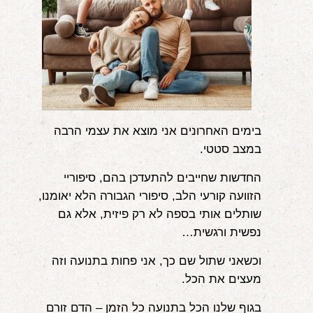
אודות
הורים ממליצים
הבלוג
לימודי "שונישין"
בימים האחרונים אני מוצא את עצמי הרבה
במתנה!
במצב סטטי.
יצירת קשר
החדשות שחייבים להתעדכן בהם, סיפוריי
הזוועה קורעי הלב, סיפורי הגבורה הלא יאומנו,
052-6868768
שותלים אותי בספה לא רק פיזית, אלא גם
נפשית ורגשית…
וכשאני שתול שם כך, אני פחות בתנועה וזה
מעצים את הכל.
בגוף שלנו הכל בתנועה כל הזמן – הדם זורם