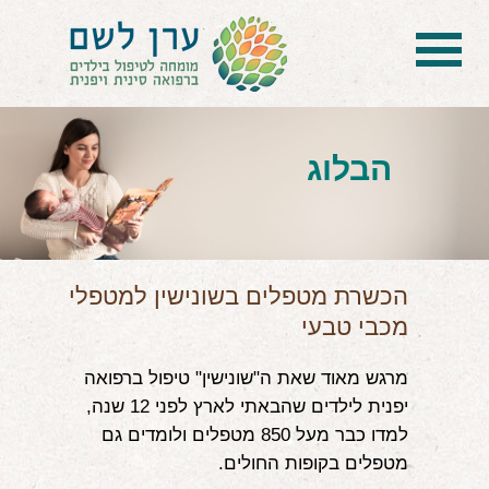
בית
הטיפול
הבלוג
הכל על דיקור סיני ודיקור יפני לילדים
הילד לא מפסיק להיות חולה
בעיות נשימה: קוצר, סטרידור ועוד
הכשרת מטפלים בשונישין למטפלי
מכבי טבעי
דלקות ונוזלים באוזניים
מרגש מאוד שאת ה"שונישין" טיפול ברפואה
קשיים רגשיים, אתגרי התנהגות
יפנית לילדים שהבאתי לארץ לפני 12 שנה,
בעיות/מחלות נוספות
למדו כבר מעל 850 מטפלים ולומדים גם
מטפלים בקופות החולים.
שאלות ותשובות