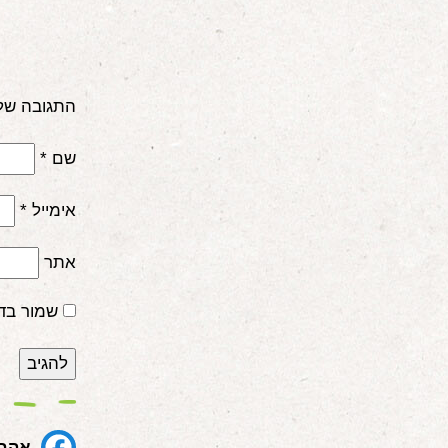
התגובה של
שם
*
אימייל
*
אתר
שמור בד
אהבת