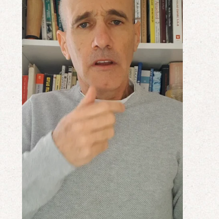
אודות
הורים ממליצים
הבלוג
לימודי "שונישין"
במתנה!
יצירת קשר
052-6868768