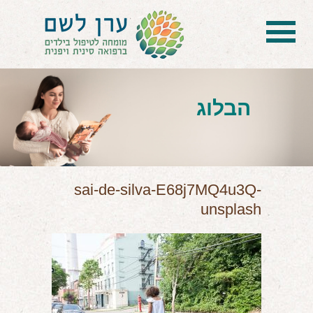
בית
הטיפול
הבלוג
הכל על דיקור סיני ודיקור יפני לילדים
הילד לא מפסיק להיות חולה
בעיות נשימה: קוצר, סטרידור ועוד
sai-de-silva-E68j7MQ4u3Q-
unsplash
דלקות ונוזלים באוזניים
קשיים רגשיים, אתגרי התנהגות
בעיות/מחלות נוספות
שאלות ותשובות