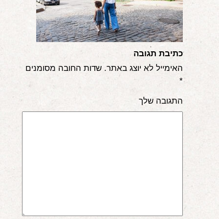
אודות
הורים ממליצים
כתיבת תגובה
הבלוג
האימייל לא יוצג באתר.
שדות החובה מסומנים
לימודי "שונישין"
*
במתנה!
התגובה שלך
יצירת קשר
052-6868768