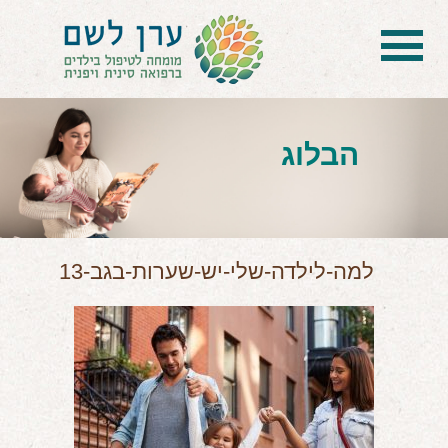
בית
הטיפול
הבלוג
הכל על דיקור סיני ודיקור יפני לילדים
הילד לא מפסיק להיות חולה
בעיות נשימה: קוצר, סטרידור ועוד
למה-לילדה-שלי-יש-שערות-בגב-13
דלקות ונוזלים באוזניים
קשיים רגשיים, אתגרי התנהגות
בעיות/מחלות נוספות
שאלות ותשובות