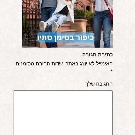
אודות
הורים ממליצים
הבלוג
לימודי "שונישין"
כתיבת תגובה
במתנה!
האימייל לא יוצג באתר.
שדות החובה מסומנים
*
יצירת קשר
התגובה שלך
052-6868768