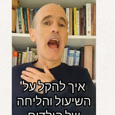
אודות
הורים ממליצים
הבלוג
לימודי "שונישין"
במתנה!
יצירת קשר
052-6868768