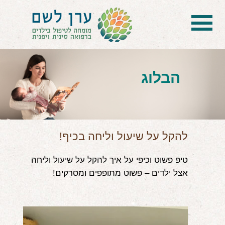
בית
הטיפול
הבלוג
הכל על דיקור סיני ודיקור יפני לילדים
הילד לא מפסיק להיות חולה
בעיות נשימה: קוצר, סטרידור ועוד
להקל על שיעול וליחה בכיף!
דלקות ונוזלים באוזניים
טיפ פשוט וכיפי על איך להקל על שיעול וליחה
אצל ילדים – פשוט מתופפים ומסרקים!
קשיים רגשיים, אתגרי התנהגות
בעיות/מחלות נוספות
שאלות ותשובות