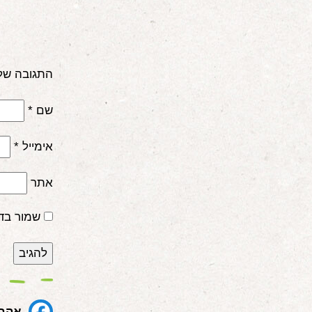
התגובה של
שם
*
אימייל
*
אתר
שמור בד
אהבת