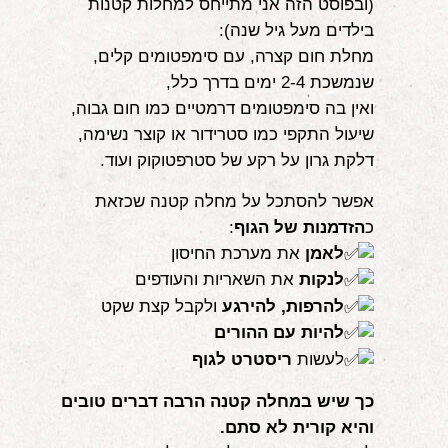
(ובפוסט הזה אני מתייחס למחלות קטנות
אודות
בילדים מעל גיל שנה):
מחלת חום קצרה, עם סימפטומים קלים,
הורים ממליצים
שנמשכת 2-4 ימים בדרך כלל,
ואין בה סימפטומים דרמטיים כמו חום גבוה,
הבלוג
שיעול התקפי כמו סטרידור או קוצר נשימה,
לימודי "שונישין"
דלקת גרון על רקע של סטרפטוקוק ועוד.
אפשר להסתכל על מחלה קטנה שכזאת
במתנה!
כ
הזדמנות של הגוף
:
יצירת קשר
לאמן
את מערכת החיסון
לנקות
את השאריות והעודפים
052-6868768
להרפות, להירגע
ולקבל קצת שקט
להיות עם ההורים
לעשות
ריסטרט לגוף
כך שיש במחלה קטנה הרבה דברים טובים
והיא קורית לא סתם.