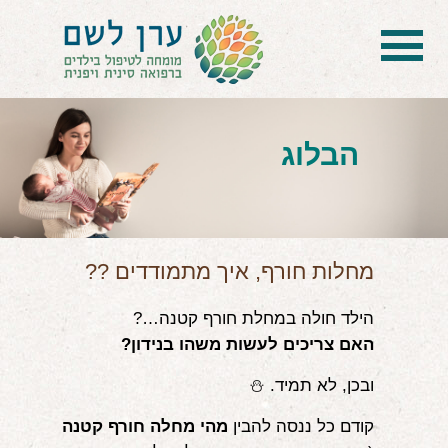
בית
הטיפול
הבלוג
הכל על דיקור סיני ודיקור יפני לילדים
הילד לא מפסיק להיות חולה
בעיות נשימה: קוצר, סטרידור ועוד
מחלות חורף, איך מתמודדים ??
דלקות ונוזלים באוזניים
הילד חולה במחלת חורף קטנה…?
האם צריכים לעשות משהו בנידון?
קשיים רגשיים, אתגרי התנהגות
ובכן, לא תמיד. ⛄
בעיות/מחלות נוספות
קודם כל ננסה להבין
מהי מחלה חורף קטנה
שאלות ותשובות