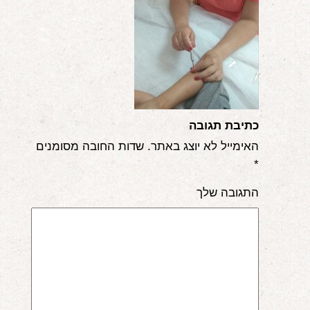
אודות
הורים ממליצים
הבלוג
לימודי "שונישין"
כתיבת תגובה
במתנה!
האימייל לא יוצג באתר.
שדות החובה מסומנים
*
יצירת קשר
התגובה שלך
052-6868768