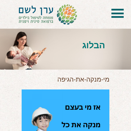
בית
הטיפול
הבלוג
הכל על דיקור סיני ודיקור יפני לילדים
הילד לא מפסיק להיות חולה
בעיות נשימה: קוצר, סטרידור ועוד
מי-מנקה-את-הגיפה
דלקות ונוזלים באוזניים
קשיים רגשיים, אתגרי התנהגות
בעיות/מחלות נוספות
שאלות ותשובות