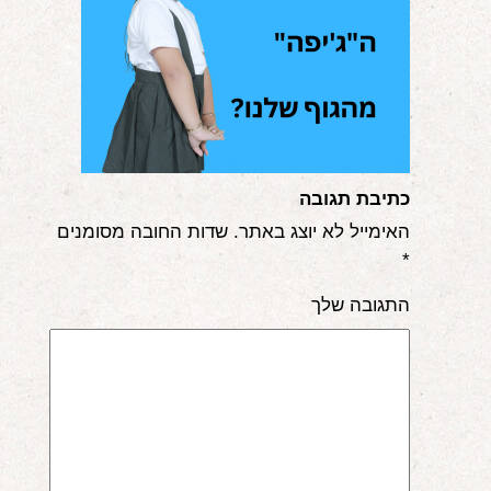
אודות
הורים ממליצים
הבלוג
לימודי "שונישין"
כתיבת תגובה
במתנה!
האימייל לא יוצג באתר.
שדות החובה מסומנים
*
יצירת קשר
התגובה שלך
052-6868768