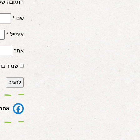
התגובה של
שם
*
אימייל
*
אתר
שמור בד
אהבת