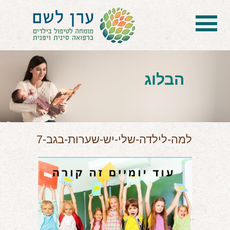
בית
הטיפול
הבלוג
הכל על דיקור סיני ודיקור יפני לילדים
הילד לא מפסיק להיות חולה
בעיות נשימה: קוצר, סטרידור ועוד
למה-לילדה-שלי-יש-שערות-בגב-7
דלקות ונוזלים באוזניים
קשיים רגשיים, אתגרי התנהגות
בעיות/מחלות נוספות
שאלות ותשובות