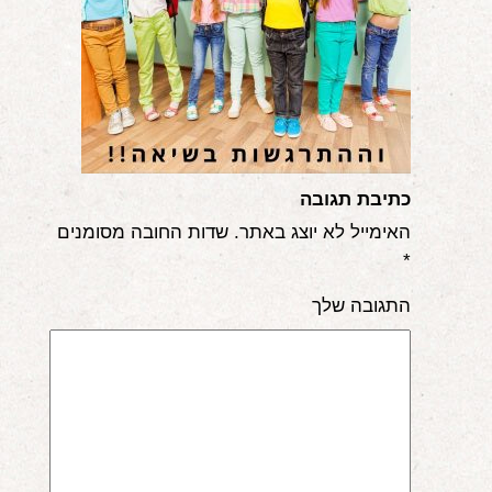
אודות
הורים ממליצים
הבלוג
לימודי "שונישין"
כתיבת תגובה
במתנה!
האימייל לא יוצג באתר.
שדות החובה מסומנים
*
יצירת קשר
התגובה שלך
052-6868768