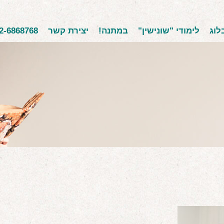
לוג
לימודי "שונישין"
במתנה!
יצירת קשר
2-6868768