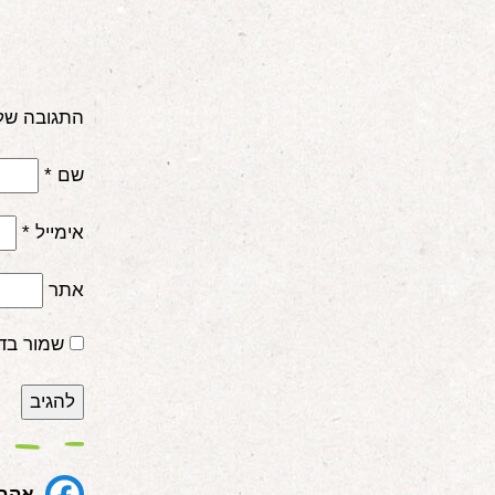
התגובה של
שם
*
אימייל
*
אתר
שמור בד
אהבת