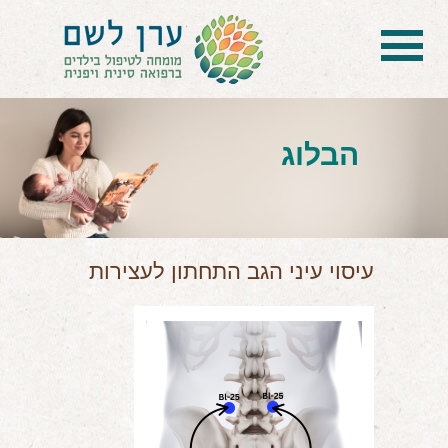
בית
הטיפול
הבלוג
הכל על דיקור סיני ודיקור יפני לילדים
הילד לא מפסיק להיות חולה
בעיות נשימה: קוצר, סטרידור ועוד
עיסוי עיני הגב התחתון לעצירות
דלקות ונוזלים באוזניים
קשיים רגשיים, אתגרי התנהגות
בעיות/מחלות נוספות
שאלות ותשובות