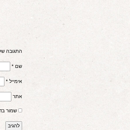
התגובה של
שם
*
אימייל
*
אתר
שמור בד