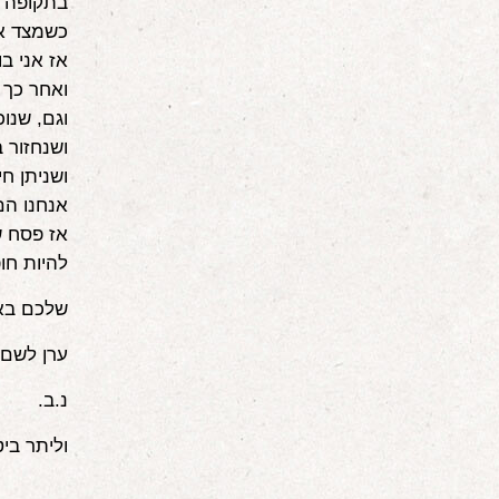
בתקופה מ
כשמצד אח
אז אני ב
ואחר כך
וגם, שנו
ושנחזור 
ושניתן חי
אנחנו הם
אז פסח ש
להיות חו
שלכם בא
ערן לשם
נ.ב.
וליתר ביט