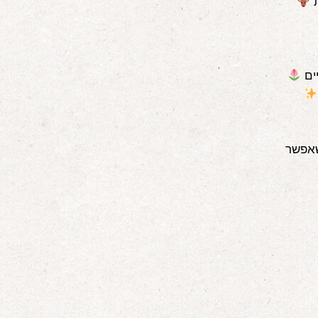
ת
יים
שאפשר