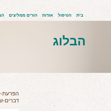
בית
הטיפול
אודות
הורים ממליצים
הב
הבלוג
דברים-ש