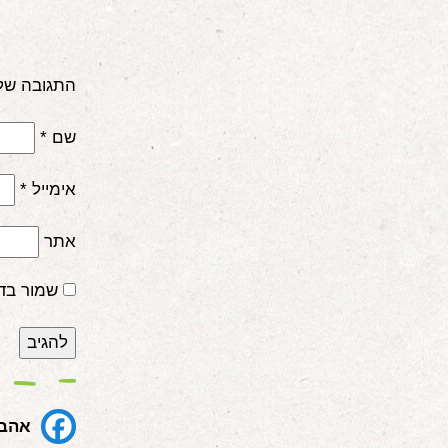
התגובה של
שם
*
אימייל
*
אתר
שמור בד
אהבת