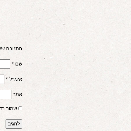
התגובה של
שם
*
אימייל
*
אתר
שמור בד