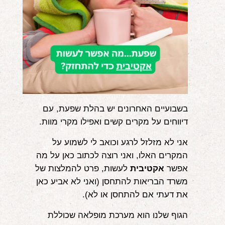
אודות
הורים ממליצים
הבלוג
לימודי "שונישין"
במתנה!
בשבועיים האחרונים יש בהלת שפעת, עם
דיווחים על מקרים קשים ואפילו מקרי מוות.
יצירת קשר
אני לא מזלזל לרגע וכואב לי לשמוע על
052-6868768
המקרים האלו, ואני רוצה לכתוב כאן על מה
אפשר
אקטיבית
לעשות, פרט להמלצות של
משרד הבריאות להתחסן (ואני לא אביע כאן
את דעתי אם להתחסן או לא).
הגוף שלנו הוא מערכת מופלאה שכוללת