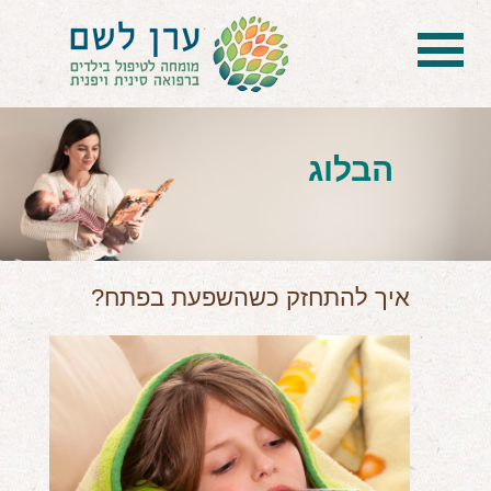
בית
הטיפול
הבלוג
הכל על דיקור סיני ודיקור יפני לילדים
הילד לא מפסיק להיות חולה
בעיות נשימה: קוצר, סטרידור ועוד
איך להתחזק כשהשפעת בפתח?
דלקות ונוזלים באוזניים
קשיים רגשיים, אתגרי התנהגות
בעיות/מחלות נוספות
שאלות ותשובות