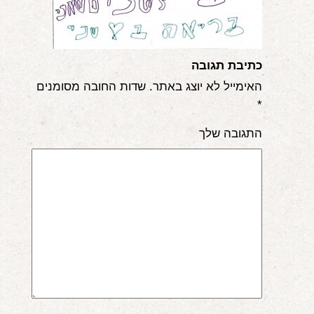
אודות
הורים ממליצים
כתיבת תגובה
הבלוג
האימייל לא יוצג באתר.
שדות החובה מסומנים
*
לימודי "שונישין"
התגובה שלך
במתנה!
יצירת קשר
052-6868768