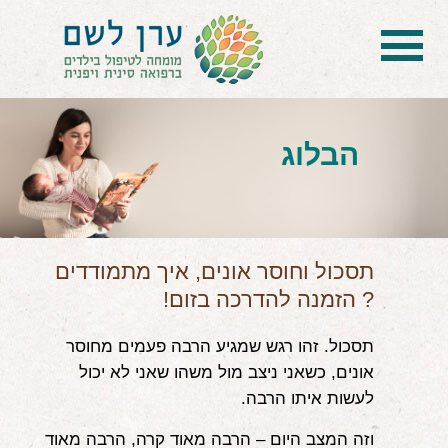
בית
הטיפול
הבלוג
הכל על דיקור סיני ודיקור יפני לילדים
הילד לא מפסיק להיות חולה
בעיות נשימה: קוצר, סטרידור ועוד
תסכול וחוסר אונים, איך מתמודדים
? הזמנה להדרכה בזום!
דלקות ונוזלים באוזניים
תסכול. זהו רגש שמגיע הרבה פעמים מחוסר
קשיים רגשיים, אתגרי התנהגות
אונים, כשאני ניצב מול משהו שאני לא יכול
בעיות/מחלות נוספות
לעשות איתו הרבה.
שאלות ותשובות
וזה המצב היום – הרבה מאוד קרה, הרבה מאוד