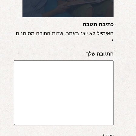
אודות
הורים ממליצים
כתיבת תגובה
האימייל לא יוצג באתר.
שדות החובה מסומנים
הבלוג
*
לימודי "שונישין"
התגובה שלך
במתנה!
יצירת קשר
052-6868768