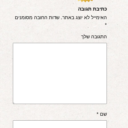
אודות
כתיבת תגובה
האימייל לא יוצג באתר.
שדות החובה מסומנים
הורים ממליצים
*
הבלוג
התגובה שלך
לימודי "שונישין"
במתנה!
יצירת קשר
052-6868768
שם
*