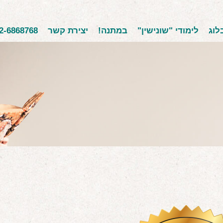
לוג
לימודי "שונישין"
במתנה!
יצירת קשר
2-6868768