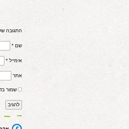
התגובה של
שם
*
אימייל
*
אתר
שמור בד
אהבת