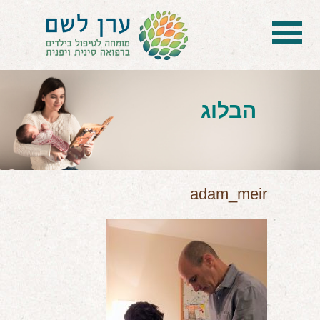
בית
הטיפול
הבלוג
הכל על דיקור סיני ודיקור יפני לילדים
הילד לא מפסיק להיות חולה
בעיות נשימה: קוצר, סטרידור ועוד
adam_meir
דלקות ונוזלים באוזניים
קשיים רגשיים, אתגרי התנהגות
בעיות/מחלות נוספות
שאלות ותשובות