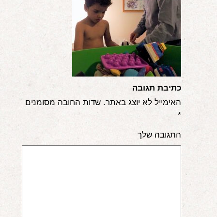
אודות
הורים ממליצים
הבלוג
לימודי "שונישין"
כתיבת תגובה
במתנה!
האימייל לא יוצג באתר.
שדות החובה מסומנים
*
יצירת קשר
התגובה שלך
052-6868768