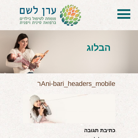
בית
הטיפול
הבלוג
הכל על דיקור סיני ודיקור יפני לילדים
הילד לא מפסיק להיות חולה
בעיות נשימה: קוצר, סטרידור ועוד
Ani-bari_headers_mobileר
דלקות ונוזלים באוזניים
קשיים רגשיים, אתגרי התנהגות
בעיות/מחלות נוספות
כתיבת תגובה
שאלות ותשובות