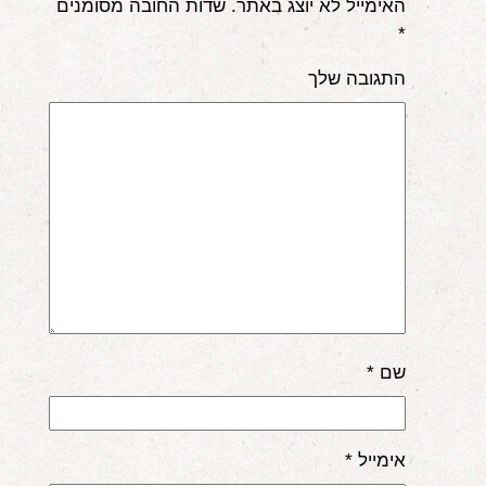
האימייל לא יוצג באתר.
שדות החובה מסומנים
אודות
*
התגובה שלך
הורים ממליצים
הבלוג
לימודי "שונישין"
במתנה!
יצירת קשר
052-6868768
שם
*
אימייל
*