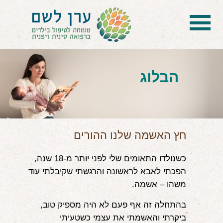
בית
הטיפול
הבלוג
הכל על דיקור סיני ודיקור יפני לילדים
הילד לא מפסיק להיות חולה
בעיות נשימה: קוצר, סטרידור ועוד
חץ האשמה שלנו ההורים
דלקות ונוזלים באוזניים
כשנולדו התאומים שלי לפני יותר מ-18 שנה,
הפכתי לאבא לראשונה והרגשתי שקיבלתי עוד
קשיים רגשיים, אתגרי התנהגות
משהו – אשמה.
בעיות/מחלות נוספות
בהתחלה זה אף פעם לא היה מספיק טוב,
שאלות ותשובות
ביקרתי והאשמתי את עצמי כשטעיתי