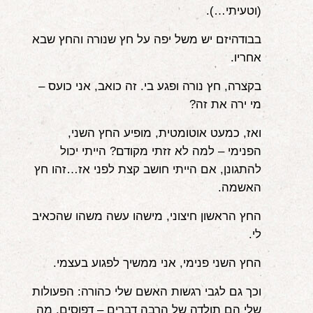
(וטעיתי…).
אודות
בבודהיזם יש משל יפה על חץ שנורה והחץ שבא
הורים ממליצים
אחריו.
הבלוג
בקצרה, חץ נורה ופגע בי. זה כואב, אני כועס –
מי ירה את זה?
לימודי "שונישין"
ואז, כמעט אוטומטית, מופיע החץ השני,
במתנה!
הפנימי – למה לא זזתי מקודם? הייתי יכול
להתגונן, אם הייתי חושב קצת לפני אז…זהו חץ
יצירת קשר
האשמה.
052-6868768
החץ הראשון חיצוני, מישהו עשה משהו שהכאיב
לי.
החץ השני פנימי, אני ממשיך לפגוע בעצמי.
וכך גם לגבי רגשות האשם שלי כהורה: הפעולות
שלי הם תולדה של הרבה דברים – דפוסים, מה