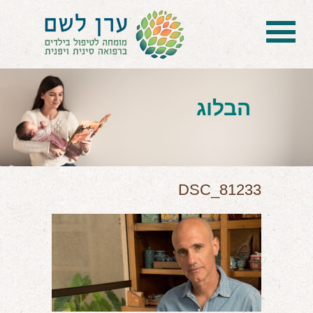
בית
הטיפול
הבלוג
הכל על דיקור סיני ודיקור יפני לילדים
הילד לא מפסיק להיות חולה
בעיות נשימה: קוצר, סטרידור ועוד
DSC_81233
דלקות ונוזלים באוזניים
קשיים רגשיים, אתגרי התנהגות
בעיות/מחלות נוספות
שאלות ותשובות