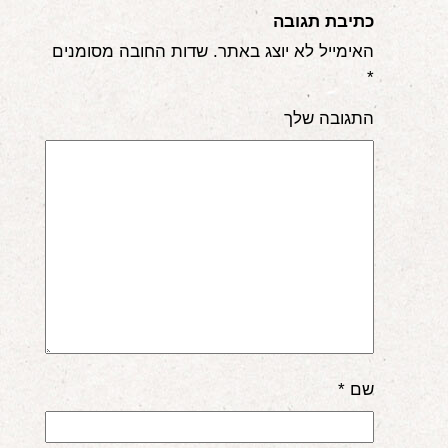
כתיבת תגובה
אודות
האימייל לא יוצג באתר.
שדות החובה מסומנים
הורים ממליצים
*
הבלוג
התגובה שלך
לימודי "שונישין"
במתנה!
יצירת קשר
052-6868768
שם
*