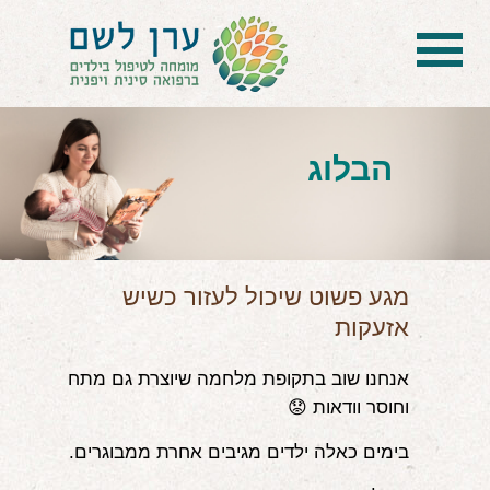
בית
הטיפול
הבלוג
הכל על דיקור סיני ודיקור יפני לילדים
הילד לא מפסיק להיות חולה
בעיות נשימה: קוצר, סטרידור ועוד
מגע פשוט שיכול לעזור כשיש
אזעקות
דלקות ונוזלים באוזניים
אנחנו שוב בתקופת מלחמה שיוצרת גם מתח
קשיים רגשיים, אתגרי התנהגות
וחוסר וודאות 😟
בעיות/מחלות נוספות
בימים כאלה ילדים מגיבים אחרת ממבוגרים.
שאלות ותשובות