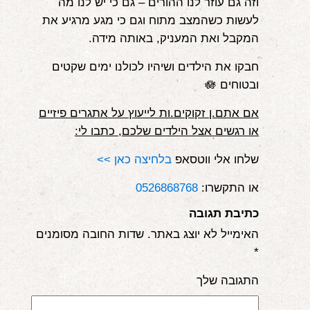
וזה גם עוזר לנו ההורים – גם כי יש לנו מה
לעשות כשהמצב מתוח וגם כי מגע מרגיע את
המקבל ואת המעניק, באותה מידה.
חבקו את הילדים ושיהיו לכולנו ימים שקטים
ובטוחים 🪷
אם אתם.ן זקוקים.ות לייעוץ על אתגרים פיזיים
או רגשים אצל הילדים שלכם, כתבו לי:
שלחו אלי ווטסאפ
בלחיצה כאן >>
או התקשרו:
0526868768
כתיבת תגובה
האימייל לא יוצג באתר.
שדות החובה מסומנים
*
התגובה שלך