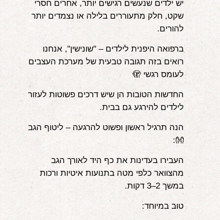
יש ילדים שנעשים רגישים יותר, אחרים חסרי
אודות
שקט, חלק מתעוררים בלילה או נצמדים יותר
להורים.
הורים ממליצים
ברפואה היפנית לילדים – "שונישין", אנחנו
הבלוג
רואים בזה תגובה טבעית של מערכת העצבים
לעומס רגשי 🫣
לימודי "שונישין"
החדשות הטובות הן שיש דרכים פשוטות לעזור
במתנה!
לילדים להירגע גם בבית.
יצירת קשר
הנה תרגיל ראשון ופשוט להרגעה – ליטוף הגב
👐:
052-6868768
העבירו בעדינות את כף היד לאורך הגב
מהצוואר כלפי מטה בתנועות איטיות ורכות
במשך 2–3 דקות.
טוב במיוחד: