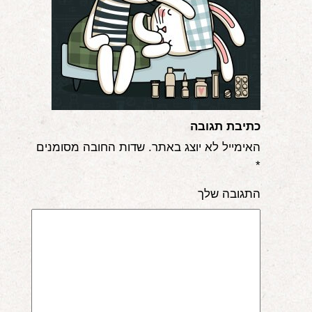
אודות
הורים ממליצים
הבלוג
לימודי "שונישין"
כתיבת תגובה
במתנה!
האימייל לא יוצג באתר.
שדות החובה מסומנים
*
יצירת קשר
התגובה שלך
052-6868768