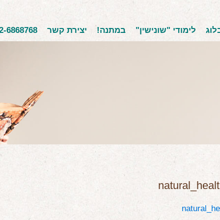
לוג
לימודי "שונישין"
במתנה!
יצירת קשר
2-6868768
natural_heal
natural_he