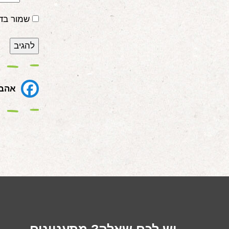
שמור בד
אהבת