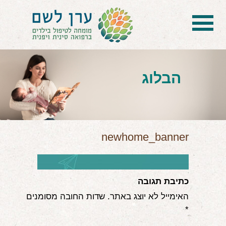
בית
הטיפול
הבלוג
הכל על דיקור סיני ודיקור יפני לילדים
הילד לא מפסיק להיות חולה
בעיות נשימה: קוצר, סטרידור ועוד
newhome_banner
דלקות ונוזלים באוזניים
קשיים רגשיים, אתגרי התנהגות
כתיבת תגובה
האימייל לא יוצג באתר.
שדות החובה מסומנים
בעיות/מחלות נוספות
*
שאלות ותשובות