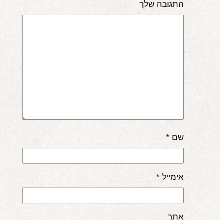
התגובה שלך
אודות
הורים ממליצים
הבלוג
לימודי "שונישין"
במתנה!
יצירת קשר
שם
*
052-6868768
אימייל
*
אתר